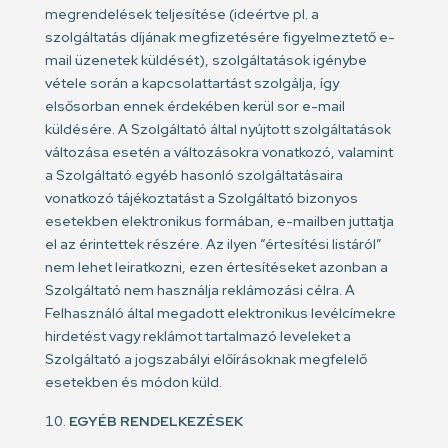
megrendelések teljesítése (ideértve pl. a
szolgáltatás díjának megfizetésére figyelmeztető e-
mail üzenetek küldését), szolgáltatások igénybe
vétele során a kapcsolattartást szolgálja, így
elsősorban ennek érdekében kerül sor e-mail
küldésére. A Szolgáltató által nyújtott szolgáltatások
változása esetén a változásokra vonatkozó, valamint
a Szolgáltató egyéb hasonló szolgáltatásaira
vonatkozó tájékoztatást a Szolgáltató bizonyos
esetekben elektronikus formában, e-mailben juttatja
el az érintettek részére. Az ilyen “értesítési listáról”
nem lehet leiratkozni, ezen értesítéseket azonban a
Szolgáltató nem használja reklámozási célra. A
Felhasználó által megadott elektronikus levélcímekre
hirdetést vagy reklámot tartalmazó leveleket a
Szolgáltató a jogszabályi előírásoknak megfelelő
esetekben és módon küld.
EGYÉB RENDELKEZÉSEK