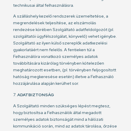
technikusai által felhasználásra.
A szálláshely kezelő rendszerek üzemeltetése, a
megrendelések teljesítése, az elszámolás
rendezése körében Szolgáltató adatfeldolgozót (pl.
szolgáltatói ügyfélszolgálat, könyvelő) vehet igénybe.
Szolgáltató az ilyen külső szereplők adatkezelési
gyakorlatáért nem felelős. A fentieken túl a
Felhasználóra vonatkozó személyes adatok
továbbítására kizárólag törvényben kötelezően
meghatározott esetben, (pl. törvényben feljogosított
hatóság megkeresése esetén) illetve a Felhasználó
hozzájárulása alapján kerülhet sor.
ADATBIZTONSÁG
A Szolgáltató minden szükséges lépést megtesz,
hogy biztosítsa a Felhasználók által megadott
személyes adatok biztonságát mind a hálózati
kommunikáció során, mind az adatok tárolása, őrzése