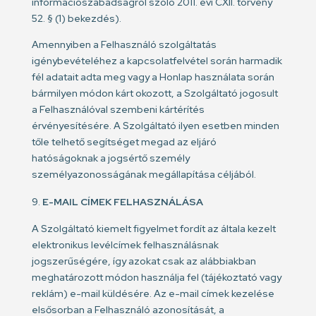
információszabadságról szóló 2011. évi CXII. törvény
52. § (1) bekezdés).
Amennyiben a Felhasználó szolgáltatás
igénybevételéhez a kapcsolatfelvétel során harmadik
fél adatait adta meg vagy a Honlap használata során
bármilyen módon kárt okozott, a Szolgáltató jogosult
a Felhasználóval szembeni kártérítés
érvényesítésére. A Szolgáltató ilyen esetben minden
tőle telhető segítséget megad az eljáró
hatóságoknak a jogsértő személy
személyazonosságának megállapítása céljából.
E-MAIL CÍMEK FELHASZNÁLÁSA
A Szolgáltató kiemelt figyelmet fordít az általa kezelt
elektronikus levélcímek felhasználásnak
jogszerűségére, így azokat csak az alábbiakban
meghatározott módon használja fel (tájékoztató vagy
reklám) e-mail küldésére. Az e-mail címek kezelése
elsősorban a Felhasználó azonosítását, a