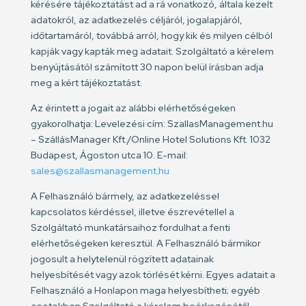
kérésére tájékoztatást ad a rá vonatkozó, általa kezelt
adatokról, az adatkezelés céljáról, jogalapjáról,
időtartamáról, továbbá arról, hogy kik és milyen célból
kapják vagy kapták meg adatait. Szolgáltató a kérelem
benyújtásától számított 30 napon belül írásban adja
meg a kért tájékoztatást.
Az érintett a jogait az alábbi elérhetőségeken
gyakorolhatja: Levelezési cím: SzallasManagement.hu
– SzállásManager Kft./Online Hotel Solutions Kft. 1032
Budapest, Ágoston utca 10. E-mail:
sales@szallasmanagement.hu
A Felhasználó bármely, az adatkezeléssel
kapcsolatos kérdéssel, illetve észrevétellel a
Szolgáltató munkatársaihoz fordulhat a fenti
elérhetőségeken keresztül. A Felhasználó bármikor
jogosult a helytelenül rögzített adatainak
helyesbítését vagy azok törlését kérni. Egyes adatait a
Felhasználó a Honlapon maga helyesbítheti; egyéb