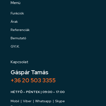
Menü
Funkciók
Árak
Referenciák
Bemutató
GY.I.K.
Kapcsolat
Gáspár Tamás
+36 20 503 3355
HÉTFŐ – PÉNTEK | 09:00 – 17:00
Mobil | Viber | Whatsapp | Skype