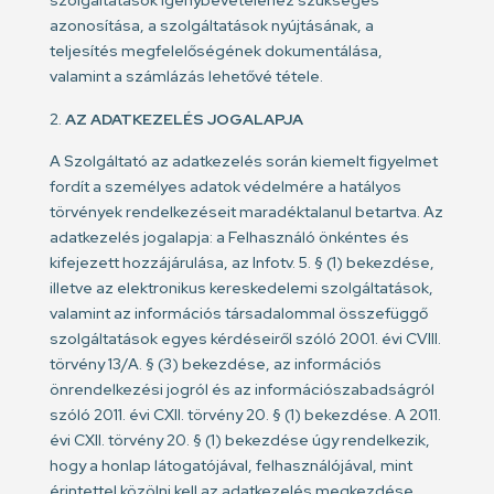
szolgáltatások igénybevételéhez szükséges
azonosítása, a szolgáltatások nyújtásának, a
teljesítés megfelelőségének dokumentálása,
valamint a számlázás lehetővé tétele.
AZ ADATKEZELÉS JOGALAPJA
A Szolgáltató az adatkezelés során kiemelt figyelmet
fordít a személyes adatok védelmére a hatályos
törvények rendelkezéseit maradéktalanul betartva. Az
adatkezelés jogalapja: a Felhasználó önkéntes és
kifejezett hozzájárulása, az Infotv. 5. § (1) bekezdése,
illetve az elektronikus kereskedelemi szolgáltatások,
valamint az információs társadalommal összefüggő
szolgáltatások egyes kérdéseiről szóló 2001. évi CVIII.
törvény 13/A. § (3) bekezdése, az információs
önrendelkezési jogról és az információszabadságról
szóló 2011. évi CXII. törvény 20. § (1) bekezdése. A 2011.
évi CXII. törvény 20. § (1) bekezdése úgy rendelkezik,
hogy a honlap látogatójával, felhasználójával, mint
érintettel közölni kell az adatkezelés megkezdése