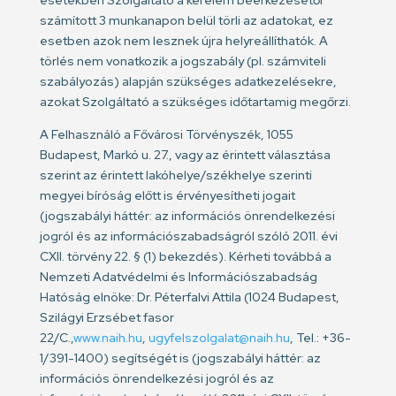
esetekben Szolgáltató a kérelem beérkezésétől
számított 3 munkanapon belül törli az adatokat, ez
esetben azok nem lesznek újra helyreállíthatók. A
törlés nem vonatkozik a jogszabály (pl. számviteli
szabályozás) alapján szükséges adatkezelésekre,
azokat Szolgáltató a szükséges időtartamig megőrzi.
A Felhasználó a Fővárosi Törvényszék, 1055
Budapest, Markó u. 27., vagy az érintett választása
szerint az érintett lakóhelye/székhelye szerinti
megyei bíróság előtt is érvényesítheti jogait
(jogszabályi háttér: az információs önrendelkezési
jogról és az információszabadságról szóló 2011. évi
CXII. törvény 22. § (1) bekezdés). Kérheti továbbá a
Nemzeti Adatvédelmi és Információszabadság
Hatóság elnöke: Dr. Péterfalvi Attila (1024 Budapest,
Szilágyi Erzsébet fasor
22/C.,
www.naih.hu
,
ugyfelszolgalat@naih.hu
, Tel.: +36-
1/391-1400) segítségét is (jogszabályi háttér: az
információs önrendelkezési jogról és az