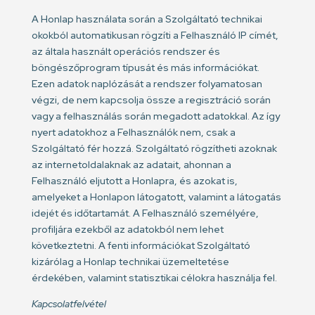
A Honlap használata során a Szolgáltató technikai
okokból automatikusan rögzíti a Felhasználó IP címét,
az általa használt operációs rendszer és
böngészőprogram típusát és más információkat.
Ezen adatok naplózását a rendszer folyamatosan
végzi, de nem kapcsolja össze a regisztráció során
vagy a felhasználás során megadott adatokkal. Az így
nyert adatokhoz a Felhasználók nem, csak a
Szolgáltató fér hozzá. Szolgáltató rögzítheti azoknak
az internetoldalaknak az adatait, ahonnan a
Felhasználó eljutott a Honlapra, és azokat is,
amelyeket a Honlapon látogatott, valamint a látogatás
idejét és időtartamát. A Felhasználó személyére,
profiljára ezekből az adatokból nem lehet
következtetni. A fenti információkat Szolgáltató
kizárólag a Honlap technikai üzemeltetése
érdekében, valamint statisztikai célokra használja fel.
Kapcsolatfelvétel