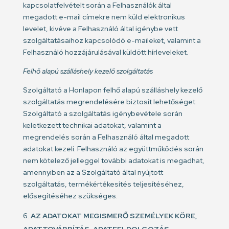
kapcsolatfelvételt során a Felhasználók által
megadott e-mail címekre nem küld elektronikus
levelet, kivéve a Felhasználó által igénybe vett
szolgáltatásaihoz kapcsolódó e-maileket, valamint a
Felhasználó hozzájárulásával küldött hírleveleket.
Felhő alapú szálláshely kezelő szolgáltatás
Szolgáltató a Honlapon felhő alapú szálláshely kezelő
szolgáltatás megrendelésére biztosít lehetőséget.
Szolgáltató a szolgáltatás igénybevétele során
keletkezett technikai adatokat, valamint a
megrendelés során a Felhasználó által megadott
adatokat kezeli. Felhasználó az együttműködés során
nem kötelező jelleggel további adatokat is megadhat,
amennyiben az a Szolgáltató által nyújtott
szolgáltatás, termékértékesítés teljesítéséhez,
elősegítéséhez szükséges.
AZ ADATOKAT MEGISMERŐ SZEMÉLYEK KÖRE,