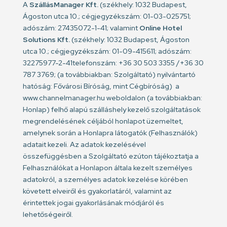
A
SzállásManager Kft.
(székhely: 1032 Budapest,
Ágoston utca 10.; cégjegyzékszám: 01-03-025751;
adószám: 27435072-1-41; valamint
Online Hotel
Solutions Kft.
(székhely: 1032 Budapest, Ágoston
utca 10.; cégjegyzékszám: 01-09-415611; adószám:
32275977-2-41telefonszám: +36 30 503 3355 /+36 30
787 3769; (a továbbiakban: Szolgáltató) nyilvántartó
hatóság: Fővárosi Bíróság, mint Cégbíróság) a
www.channelmanager.hu weboldalon (a továbbiakban:
Honlap) felhő alapú szálláshely kezelő szolgáltatások
megrendelésének céljából honlapot üzemeltet,
amelynek során a Honlapra látogatók (Felhasználók)
adatait kezeli. Az adatok kezelésével
összefüggésben a Szolgáltató ezúton tájékoztatja a
Felhasználókat a Honlapon általa kezelt személyes
adatokról, a személyes adatok kezelése körében
követett elveiről és gyakorlatáról, valamint az
érintettek jogai gyakorlásának módjáról és
lehetőségeiről.