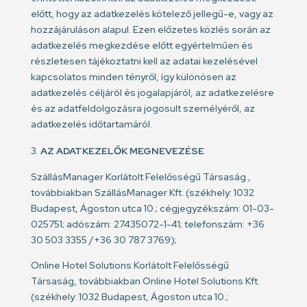
előtt, hogy az adatkezelés kötelező jellegű-e, vagy az
hozzájáruláson alapul. Ezen előzetes közlés során az
adatkezelés megkezdése előtt egyértelműen és
részletesen tájékoztatni kell az adatai kezelésével
kapcsolatos minden tényről, így különösen az
adatkezelés céljáról és jogalapjáról, az adatkezelésre
és az adatfeldolgozásra jogosult személyéről, az
adatkezelés időtartamáról.
AZ ADATKEZELŐK MEGNEVEZÉSE
SzállásManager Korlátolt Felelősségű Társaság.,
továbbiakban SzállásManager Kft. (székhely: 1032
Budapest, Ágoston utca 10.; cégjegyzékszám: 01-03-
025751; adószám: 27435072-1-41; telefonszám: +36
30 503 3355 /+36 30 787 3769);
Online Hotel Solutions Korlátolt Felelősségű
Társaság, továbbiakban Online Hotel Solutions Kft.
(székhely: 1032 Budapest, Ágoston utca 10.;