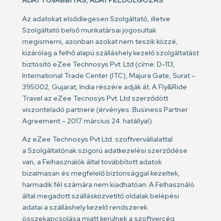
ADATTOVÁBBÍTÁS, ADATFELDOLGOZÁS
Az adatokat elsődlegesen Szolgáltató, illetve
Szolgáltató belső munkatársai jogosultak
megismerni, azonban azokat nem teszik közzé,
kizárólag a felhő alapú szálláshely kezelő szolgáltatást
biztosító eZee Technosys Pvt. Ltd (címe: D-113,
International Trade Center (ITC), Majura Gate, Surat –
395002, Gujarat, India részére adják át. A Fly&Ride
Travel az eZee Tecnosys Pvt. Ltd szerződött
viszonteladó partnere (érvényes: Business Partner
Agreement – 2017. március 24. hatállyal).
Az eZee Technosys Pvt Ltd. szoftvervállalattal
a Szolgáltatónak szigorú adatkezelési szerződése
van, a Felhasználók által továbbított adatok
bizalmasan és megfelelő biztonsággal kezeltek,
harmadik fél számára nem kiadhatóan. A Felhasználó
által megadott szállásközvetítő oldalak belépési
adatai a szálláshely kezelő rendszerek
összekapcsolása miatt kerülnek a szoftvercég