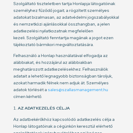
Szolgáltató tiszteletben tartja Honlapja látogatóinak
személyhez fűződő jogait; a rögzített személyes
adatokat bizalmasan, az adatvédelmi jogszabályokkal
és nemzetközi ajánlásokkal összhangban, a jelen
adatkezelési nyilatkozatnak megfelelően
kezeli. Szolgáltató fenntartja magának a jogot ezen
tájékoztató bármikori megváltoztatására.
Felhasználó a Honlap használatával elfogadja az
alábbiakat, és hozzájárul az alábbiakban
meghatározott adatkezelésekhez. Felhasználók
adatait a lehető legnagyobb biztonságban tároljuk,
azokat harmadik félnek nem adjuk át. Személyes
adatok törlését a
sales@szallasmanagement.hu
címen kérhető.
AZ ADATKEZELÉS CÉLJA
Az adatbekérőkhöz kapcsolódó adatkezelés célja a
Honlap látogatóinak a cégünkön keresztül elérhető