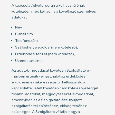
A kapcsolatfelvétel során a Felhasználónak
kötelezően meg kell adnia a következő személyes
adatokat:
Név,
E-mail cím,
Telefonszám,
Szálláshely weboldal (nem kötelező),
Érdeklődési terület (nem kötelező),
Üzenet tartalma,
Az adatok megadását követően Szolgáltató e-
mailben értesíti Felhasználót az érdeklődés
elküldésének sikerességéről. Felhasználó a
kapcsolatfelvételt követően nem kötelező jelleggel
további adatokat, megjegyzéseket is megadhat,
amennyiben az a Szolgáltató által nyújtott
szolgáltatás teljesítéséhez, elősegítéséhez
szükséges. A Szolgáltató vállalja, hogy a