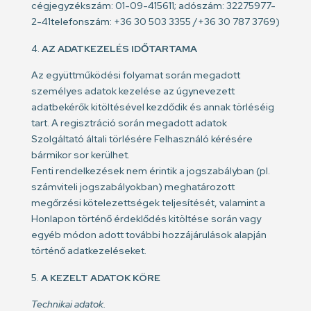
cégjegyzékszám: 01-09-415611; adószám: 32275977-
2-41telefonszám: +36 30 503 3355 /+36 30 787 3769)
AZ ADATKEZELÉS IDŐTARTAMA
Az együttműködési folyamat során megadott
személyes adatok kezelése az úgynevezett
adatbekérők kitöltésével kezdődik és annak törléséig
tart. A regisztráció során megadott adatok
Szolgáltató általi törlésére Felhasználó kérésére
bármikor sor kerülhet.
Fenti rendelkezések nem érintik a jogszabályban (pl.
számviteli jogszabályokban) meghatározott
megőrzési kötelezettségek teljesítését, valamint a
Honlapon történő érdeklődés kitöltése során vagy
egyéb módon adott további hozzájárulások alapján
történő adatkezeléseket.
A KEZELT ADATOK KÖRE
Technikai adatok.